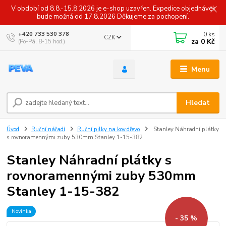
V období od 8.8.-15.8.2026 je e-shop uzavřen. Expedice objednávek
bude možná od 17.8.2026 Děkujeme za pochopení.
0
ks
+420 733 530 378
CZK
za
0 Kč
(Po-Pá, 8-15 hod.)
Menu
Hledat
Úvod
Ruční nářadí
Ruční pilky na kov,dřevo
Stanley Náhradní plátky
s rovnoramennými zuby 530mm Stanley 1-15-382
Stanley Náhradní plátky s
rovnoramennými zuby 530mm
Stanley 1-15-382
Novinka
- 35 %