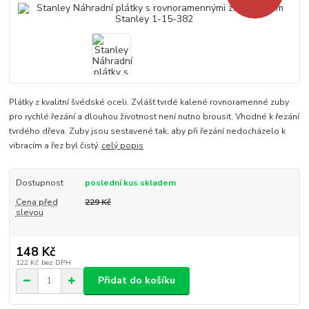
Plátky z kvalitní švédské oceli. Zvlášť tvrdé kalené rovnoramenné zuby
pro rychlé řezání a dlouhou životnost není nutno brousit. Vhodné k řezání
tvrdého dřeva. Zuby jsou sestavené tak, aby při řezání nedocházelo k
vibracím a řez byl čistý.
celý popis
Dostupnost
poslední kus skladem
Cena před
229 Kč
slevou
148 Kč
122 Kč
bez DPH
Přidat do košíku