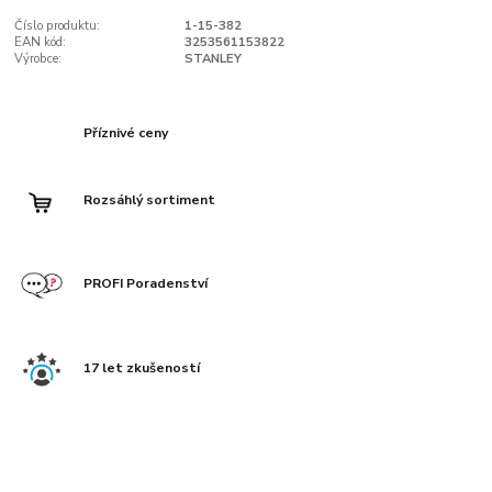
Číslo produktu:
1-15-382
EAN kód:
3253561153822
Výrobce:
STANLEY
Příznivé ceny
Rozsáhlý sortiment
PROFI Poradenství
17 let zkušeností