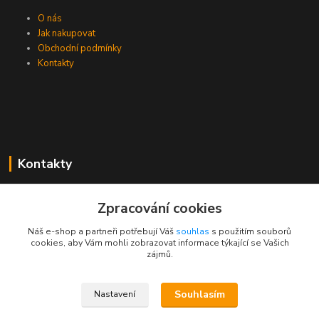
O nás
Jak nakupovat
Obchodní podmínky
Kontakty
Kontakty
Zákaznická podpora PEVA
Zpracování cookies
+420 733 530 378
(Po-Pá, 8-15 hod.)
Náš e-shop a partneři potřebují Váš
souhlas
s použitím souborů
cookies, aby Vám mohli zobrazovat informace týkající se Vašich
objednavka@peva.cz
zájmů.
Souhlasím
Nastavení