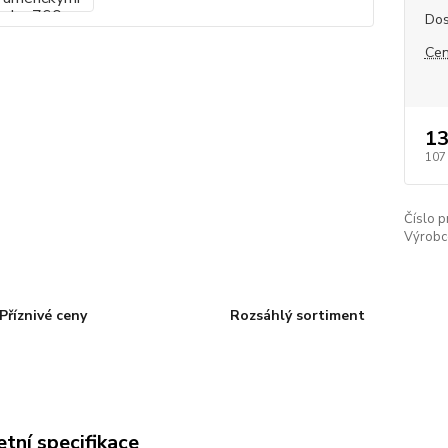
Dos
Cen
13
107
Číslo p
Výrobc
Příznivé ceny
Rozsáhlý sortiment
tní specifikace