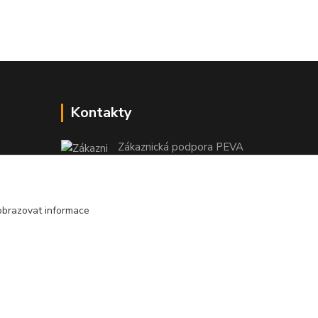
Kontakty
Zákaznická podpora PEVA
+420 733 530 378
(Po-Pá, 8-15 hod.)
obrazovat informace
objednavka@peva.cz