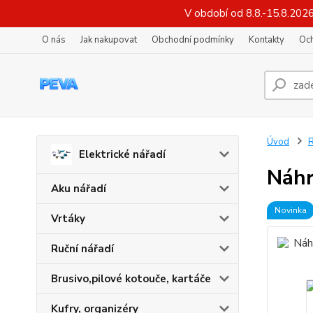
V období od 8.8.-15.8.202
O nás
Jak nakupovat
Obchodní podmínky
Kontakty
Oc
Úvod
R
Elektrické nářadí
Náhr
Aku nářadí
Novinka
Vrtáky
Ruční nářadí
Brusivo,pilové kotouče, kartáče
Kufry, organizéry