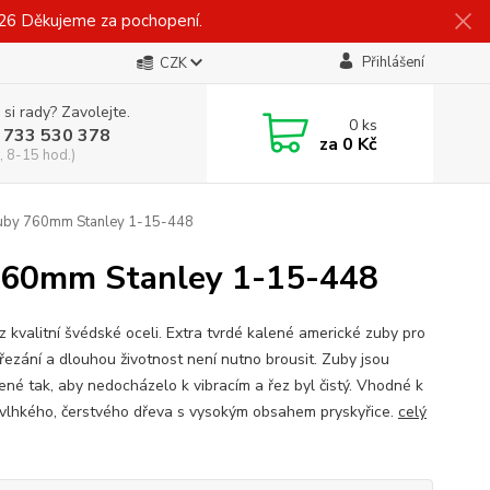
026 Děkujeme za pochopení.
Přihlášení
CZK
 si rady? Zavolejte.
0
ks
 733 530 378
za
0 Kč
, 8-15 hod.)
 zuby 760mm Stanley 1-15-448
 760mm Stanley 1-15-448
z kvalitní švédské oceli. Extra tvrdé kalené americké zuby pro
 řezání a dlouhou životnost není nutno brousit. Zuby jsou
ené tak, aby nedocházelo k vibracím a řez byl čistý. Vhodné k
 vlhkého, čerstvého dřeva s vysokým obsahem pryskyřice.
celý