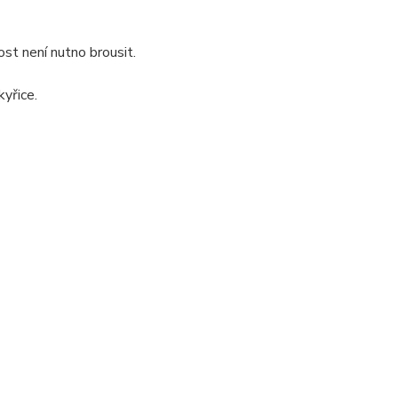
st není nutno brousit.
yřice.