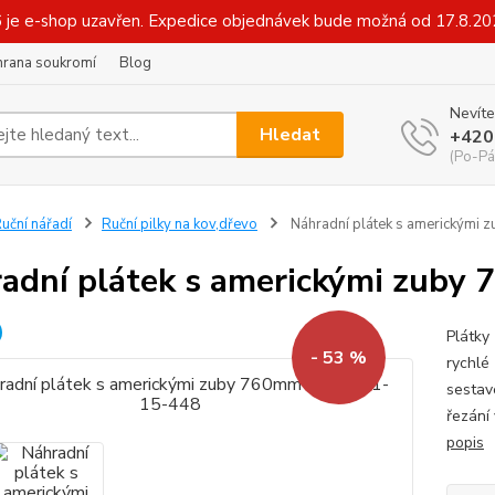
6 je e-shop uzavřen. Expedice objednávek bude možná od 17.8.2
hrana soukromí
Blog
Nevíte
Hledat
+420
(Po-Pá
uční nářadí
Ruční pilky na kov,dřevo
Náhradní plátek s americkými
adní plátek s americkými zuby
Plátky 
- 53 %
rychlé
sestav
řezání
popis