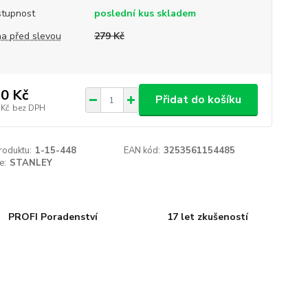
tupnost
poslední kus skladem
a před slevou
279 Kč
0 Kč
Přidat do košíku
 Kč
bez DPH
roduktu:
1-15-448
EAN kód:
3253561154485
e:
STANLEY
PROFI Poradenství
17 let zkušeností