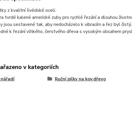
tky z kvalitní švédské oceli.
ra tvrdé kalené americké zuby pro rychlé řezání a dlouhou životno
y jsou sestavené tak, aby nedocházelo k vibracím a řez byl čistý.
dné k řezání vlhkého, čerstvého dřeva s vysokým obsahem prysk
zařazeno v kategoriích
 nářadí
Ruční pilky na kov,dřevo