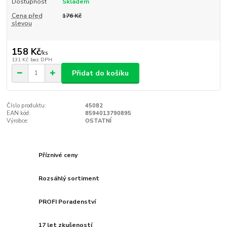
Dostupnost
Skladem
Cena před
176 Kč
slevou
158 Kč
/
ks
131 Kč
bez DPH
Přidat do košíku
Číslo produktu:
45082
EAN kód:
8594013790895
Výrobce:
OSTATNÍ
Příznivé ceny
Rozsáhlý sortiment
PROFI Poradenství
17 let zkušeností