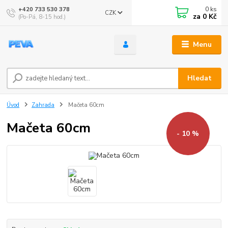
0
ks
+420 733 530 378
CZK
za
0 Kč
(Po-Pá, 8-15 hod.)
Menu
Hledat
Úvod
Zahrada
Mačeta 60cm
Mačeta 60cm
- 10 %