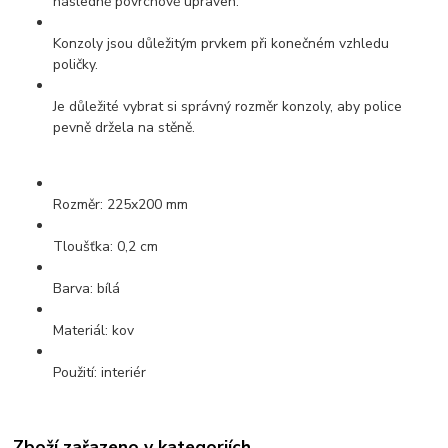
následně povrchově upraven.
Konzoly jsou důležitým prvkem při konečném vzhledu
poličky.
Je důležité vybrat si správný rozměr konzoly, aby police
pevně držela na stěně.
Rozměr: 225x200 mm
Tloušťka: 0,2 cm
Barva: bílá
Materiál: kov
Použití: interiér
Zboží zařazeno v kategoriích