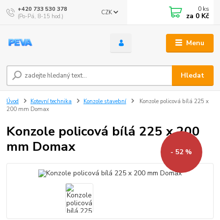
0
ks
+420 733 530 378
CZK
za
0 Kč
(Po-Pá, 8-15 hod.)
Menu
Hledat
Úvod
Kotevní technika
Konzole stavební
Konzole policová bílá 225 x
200 mm Domax
Konzole policová bílá 225 x 200
mm Domax
- 52 %