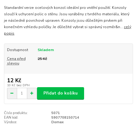
Standardní verze ocelových konzol ideální pro vnitřní použití. Konzoly
slouží k uchycení polic o stěnu. Jsou vyráběny z tvrdého materiálu, který
je následně povrchově upraven. Konzoly jsou důležitým prvkem při
konečném vzhledu poličky. Je důležité vybrat si správný rozměr&n...
celý
popis
Dostupnost
Skladem
Cena před
25 Kč
slevou
12 Kč
10 Kč
bez DPH
Přidat do košíku
Číslo produktu:
5071
EAN kód:
5907708150714
Výrobce:
Domax