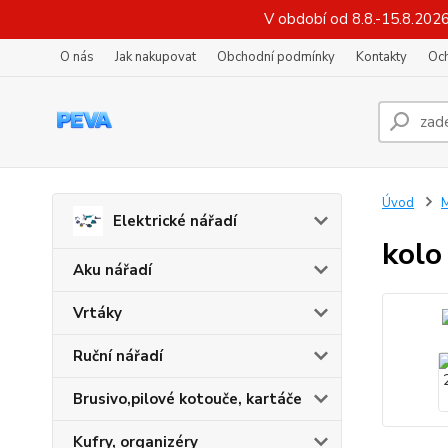
V období od 8.8.-15.8.202
O nás
Jak nakupovat
Obchodní podmínky
Kontakty
Oc
Úvod
M
Elektrické nářadí
kolo
Aku nářadí
Vrtáky
Ruční nářadí
Brusivo,pilové kotouče, kartáče
Kufry, organizéry