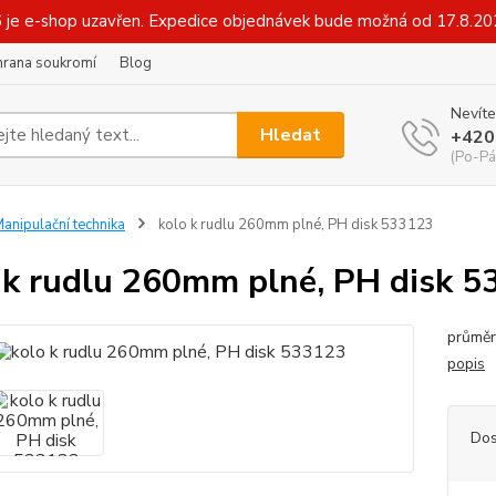
6 je e-shop uzavřen. Expedice objednávek bude možná od 17.8.2
hrana soukromí
Blog
Nevíte
Hledat
+420
(Po-Pá
anipulační technika
kolo k rudlu 260mm plné, PH disk 533123
 k rudlu 260mm plné, PH disk 
průměr
popis
Dos