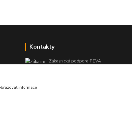
Kontakty
Zákaznická podpora PEVA
+420 733 530 378
(Po-Pá, 8-15 hod.)
obrazovat informace
objednavka@peva.cz