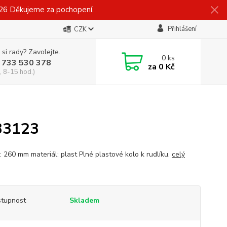
026 Děkujeme za pochopení.
Přihlášení
CZK
 si rady? Zavolejte.
0
ks
 733 530 378
za
0 Kč
, 8-15 hod.)
533123
: 260 mm materiál: plast Plné plastové kolo k rudlíku.
celý
tupnost
Skladem