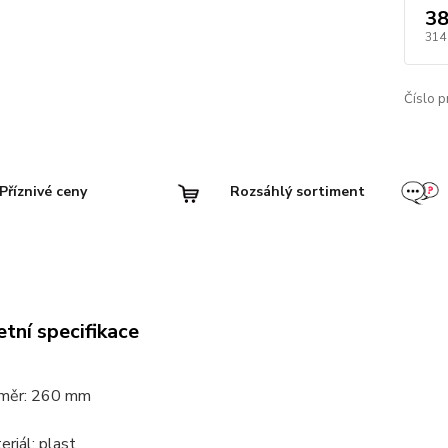
38
314
Číslo p
Příznivé ceny
Rozsáhlý sortiment
tní specifikace
měr: 260 mm
eriál: plast