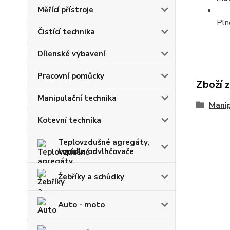
Měřící přístroje
Pln
Čistící technika
Dílenské vybavení
Pracovní pomůcky
Zboží 
Manipulační technika
Manip
Kotevní technika
Teplovzdušné agregáty,
topidla,odvlhčovače
Žebříky a schůdky
Auto - moto