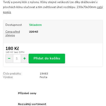
Tvrdý a pevný klín z nylonu. Klíny stejné velikosti lze díky drážkování v
plochách klínu slučovat a tím zvětšovat úhel rozštěpu. 230x70x30mm
celý
popis
Dostupnost
Skladem
Cena před
220 Kč
slevou
180 Kč
149 Kč
bez DPH
Přidat do košíku
Číslo produktu:
19463
Výrobce:
Festa
Příznivé ceny
Rozsáhlý sortiment