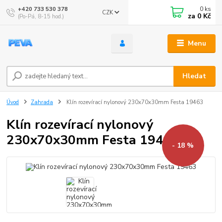
0
ks
+420 733 530 378
CZK
za
0 Kč
(Po-Pá, 8-15 hod.)
Menu
Hledat
Úvod
Zahrada
Klín rozevírací nylonový 230x70x30mm Festa 19463
Klín rozevírací nylonový
230x70x30mm Festa 19463
- 18 %