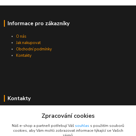
Informace pro zákazníky
O nás
Jak nakupovat
Obchodní podmínky
Kontakty
Kontakty
Zákaznická podpora PEVA
Zpracování cookies
+420 733 530 378
(Po-Pá, 8-15 hod.)
Náš e-shop a partneři potřebují Váš
souhlas
s použitím souborů
cookies, aby Vám mohli zobrazovat informace týkající se Vašich
objednavka@peva.cz
zájmů.