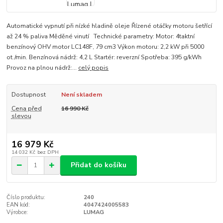
Automatické vypnutí při nízké hladině oleje Řízené otáčky motoru šetřící
až 24 % paliva Měděné vinutí Technické parametry: Motor: 4taktní
benzínový OHV motor LC148F, 79 cm3 Výkon motoru: 2,2 kW při 5000
ot./min. Benzínová nádrž: 4,2 L Startér: reverzní Spotřeba: 395 g/kWh
Provoz na plnou nádrž:...
celý popis
Dostupnost
Není skladem
Cena před
16 990 Kč
slevou
16 979 Kč
14 032 Kč
bez DPH
Přidat do košíku
Číslo produktu:
240
EAN kód:
4047424005583
Výrobce:
LUMAG