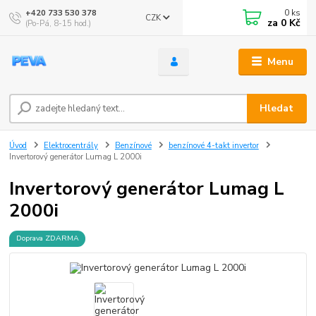
0
ks
+420 733 530 378
CZK
za
0 Kč
(Po-Pá, 8-15 hod.)
Menu
Hledat
Úvod
Elektrocentrály
Benzínové
benzínové 4-takt invertor
Invertorový generátor Lumag L 2000i
Invertorový generátor Lumag L
2000i
Doprava ZDARMA