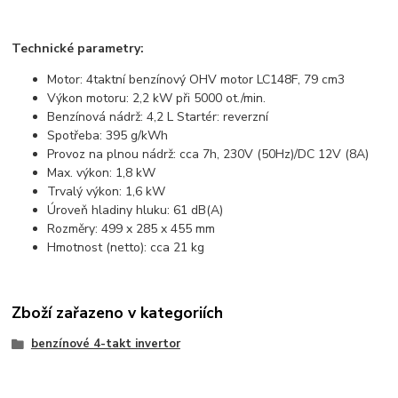
Technické parametry:
Motor: 4taktní benzínový OHV motor LC148F, 79 cm3
Výkon motoru: 2,2 kW při 5000 ot./min.
Benzínová nádrž: 4,2 L Startér: reverzní
Spotřeba: 395 g/kWh
Provoz na plnou nádrž: cca 7h, 230V (50Hz)/DC 12V (8A)
Max. výkon: 1,8 kW
Trvalý výkon: 1,6 kW
Úroveň hladiny hluku: 61 dB(A)
Rozměry: 499 x 285 x 455 mm
Hmotnost (netto): cca 21 kg
Zboží zařazeno v kategoriích
benzínové 4-takt invertor