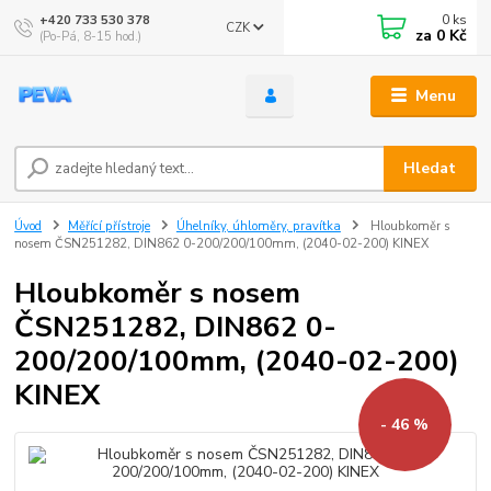
0
ks
+420 733 530 378
CZK
za
0 Kč
(Po-Pá, 8-15 hod.)
Menu
Hledat
Úvod
Měřící přístroje
Úhelníky, úhloměry, pravítka
Hloubkoměr s
nosem ČSN251282, DIN862 0-200/200/100mm, (2040-02-200) KINEX
Hloubkoměr s nosem
ČSN251282, DIN862 0-
200/200/100mm, (2040-02-200)
KINEX
- 46 %