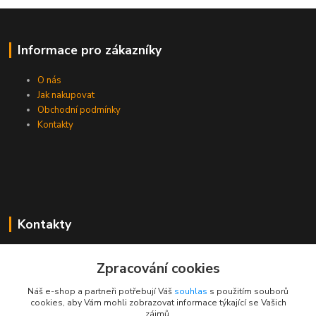
Informace pro zákazníky
O nás
Jak nakupovat
Obchodní podmínky
Kontakty
Kontakty
Zákaznická podpora PEVA
Zpracování cookies
+420 733 530 378
(Po-Pá, 8-15 hod.)
Náš e-shop a partneři potřebují Váš
souhlas
s použitím souborů
cookies, aby Vám mohli zobrazovat informace týkající se Vašich
objednavka@peva.cz
zájmů.