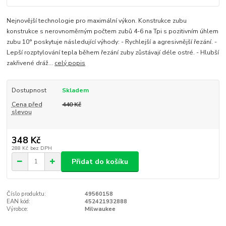
Nejnovější technologie pro maximální výkon. Konstrukce zubu
konstrukce s nerovnoměrným počtem zubů 4-6 na Tpi s pozitivním úhlem
zubu 10° poskytuje následující výhody: - Rychlejší a agresivnější řezání. -
Lepší rozptylování tepla během řezání zuby zůstávají déle ostré. - Hlubší
zakřivené dráž...
celý popis
Dostupnost
Skladem
Cena před
440 Kč
slevou
348 Kč
288 Kč
bez DPH
Přidat do košíku
Číslo produktu:
49560158
EAN kód:
452421932888
Výrobce:
Milwaukee