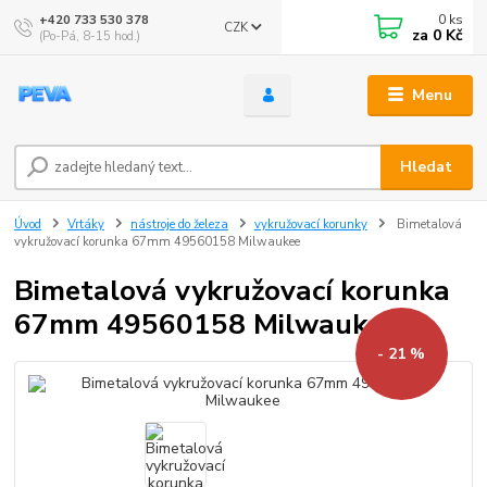
0
ks
+420 733 530 378
CZK
za
0 Kč
(Po-Pá, 8-15 hod.)
Menu
Hledat
Úvod
Vrtáky
nástroje do železa
vykružovací korunky
Bimetalová
vykružovací korunka 67mm 49560158 Milwaukee
Bimetalová vykružovací korunka
67mm 49560158 Milwaukee
- 21 %