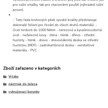
pro ruční vrtačky, tak pro stacionární použití (výhradně ruční
posun).
- Tato řada kruhových pilek vysoké kvality představuje
dokonalé řešení pro řezání do všech druhů materiálů: -
Ocel tvrdosti do 1000 N/mm - nerezová a kyselinovzdorná
ocel - neželezné kovy - litina - hliník - dřevo - střední
hustoty - hliník - drevo - drevovláknitá deska se střední
hustotou (MDF) - sadrokartónová doska - sendvičové
materiály - PVC.
Zboží zařazeno v kategoriích
Vrtáky
nástroje do železa
vykružovací korunky