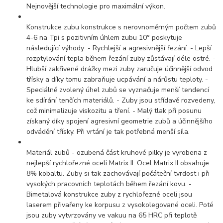
Nejnovější technologie pro maximální výkon.
Konstrukce zubu konstrukce s nerovnoměrným počtem zubů
4-6 na Tpi s pozitivním úhlem zubu 10° poskytuje
následující výhody: - Rychlejší a agresivnější řezání. - Lepší
rozptylování tepla během řezání zuby zůstávají déle ostré. -
Hlubší zakřivené drážky mezi zuby zaručuje účinnější odvod
třísky a díky tomu zabraňuje ucpávání a nárůstu teploty. -
Speciálně zvolený úhel zubů se vyznačuje menší tendencí
ke sdírání tenčích materiálů. - Zuby jsou střídavě rozvedeny,
což minimalizuje viskozitu a tření. - Malý tlak při posunu
získaný díky spojení agresivní geometrie zubů a účinnějšího
odvádění třísky. Při vrtání je tak potřebná menší síla.
Materiál zubů - ozubená část kruhové pilky je vyrobena z
nejlepší rychlořezné oceli Matrix II. Ocel Matrix II obsahuje
8% kobaltu. Zuby si tak zachovávají počáteční tvrdost i při
vysokých pracovních teplotách během řezání kovu. -
Bimetalová konstrukce zuby z rychlořezné oceli jsou
laserem přivařeny ke korpusu z vysokolegované oceli. Poté
jsou zuby vytvrzovány ve vakuu na 65 HRC při teplotě