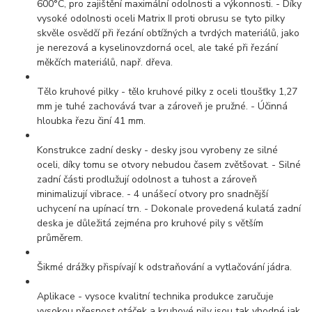
600°C, pro zajištění maximální odolnosti a výkonnosti. - Díky
vysoké odolnosti oceli Matrix II proti obrusu se tyto pilky
skvěle osvědčí při řezání obtížných a tvrdých materiálů, jako
je nerezová a kyselinovzdorná ocel, ale také při řezání
měkčích materiálů, např. dřeva.
Tělo kruhové pilky - tělo kruhové pilky z oceli tloušťky 1,27
mm je tuhé zachovává tvar a zároveň je pružné. - Účinná
hloubka řezu činí 41 mm.
Konstrukce zadní desky - desky jsou vyrobeny ze silné
oceli, díky tomu se otvory nebudou časem zvětšovat. - Silné
zadní části prodlužují odolnost a tuhost a zároveň
minimalizují vibrace. - 4 unášecí otvory pro snadnější
uchycení na upínací trn. - Dokonale provedená kulatá zadní
deska je důležitá zejména pro kruhové pily s větším
průměrem.
Šikmé drážky přispívají k odstraňování a vytlačování jádra.
Aplikace - vysoce kvalitní technika produkce zaručuje
vysokou přesnost otáček a kruhové pily jsou tak vhodné jak