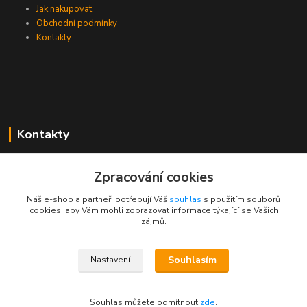
Jak nakupovat
Obchodní podmínky
Kontakty
Kontakty
Zákaznická podpora PEVA
Zpracování cookies
+420 733 530 378
(Po-Pá, 8-15 hod.)
Náš e-shop a partneři potřebují Váš
souhlas
s použitím souborů
cookies, aby Vám mohli zobrazovat informace týkající se Vašich
objednavka@peva.cz
zájmů.
Souhlasím
Nastavení
© 2023 PEVA.cz
Souhlas můžete odmítnout
zde
.