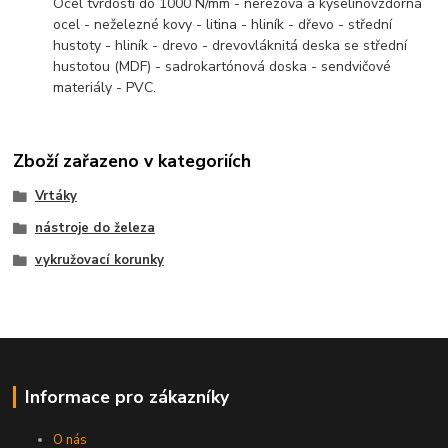
Ocel tvrdosti do 1000 N/mm - nerezová a kyselinovzdorná
ocel - neželezné kovy - litina - hliník - dřevo - střední
hustoty - hliník - drevo - drevovláknitá deska se střední
hustotou (MDF) - sadrokartónová doska - sendvičové
materiály - PVC.
Zboží zařazeno v kategoriích
Vrtáky
nástroje do železa
vykružovací korunky
Informace pro zákazníky
O nás