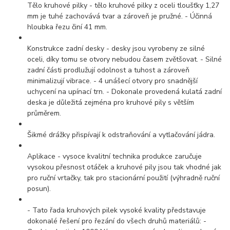
Tělo kruhové pilky - tělo kruhové pilky z oceli tloušťky 1,27
mm je tuhé zachovává tvar a zároveň je pružné. - Účinná
hloubka řezu činí 41 mm.
Konstrukce zadní desky - desky jsou vyrobeny ze silné
oceli, díky tomu se otvory nebudou časem zvětšovat. - Silné
zadní části prodlužují odolnost a tuhost a zároveň
minimalizují vibrace. - 4 unášecí otvory pro snadnější
uchycení na upínací trn. - Dokonale provedená kulatá zadní
deska je důležitá zejména pro kruhové pily s větším
průměrem.
Šikmé drážky přispívají k odstraňování a vytlačování jádra.
Aplikace - vysoce kvalitní technika produkce zaručuje
vysokou přesnost otáček a kruhové pily jsou tak vhodné jak
pro ruční vrtačky, tak pro stacionární použití (výhradně ruční
posun).
- Tato řada kruhových pilek vysoké kvality představuje
dokonalé řešení pro řezání do všech druhů materiálů: -