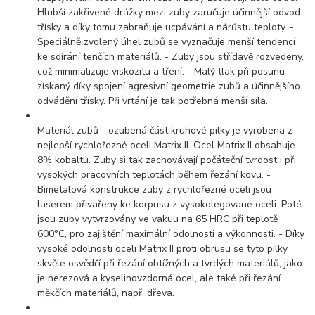
Hlubší zakřivené drážky mezi zuby zaručuje účinnější odvod
třísky a díky tomu zabraňuje ucpávání a nárůstu teploty. -
Speciálně zvolený úhel zubů se vyznačuje menší tendencí
ke sdírání tenčích materiálů. - Zuby jsou střídavě rozvedeny,
což minimalizuje viskozitu a tření. - Malý tlak při posunu
získaný díky spojení agresivní geometrie zubů a účinnějšího
odvádění třísky. Při vrtání je tak potřebná menší síla.
Materiál zubů - ozubená část kruhové pilky je vyrobena z
nejlepší rychlořezné oceli Matrix II. Ocel Matrix II obsahuje
8% kobaltu. Zuby si tak zachovávají počáteční tvrdost i při
vysokých pracovních teplotách během řezání kovu. -
Bimetalová konstrukce zuby z rychlořezné oceli jsou
laserem přivařeny ke korpusu z vysokolegované oceli. Poté
jsou zuby vytvrzovány ve vakuu na 65 HRC při teplotě
600°C, pro zajištění maximální odolnosti a výkonnosti. - Díky
vysoké odolnosti oceli Matrix II proti obrusu se tyto pilky
skvěle osvědčí při řezání obtížných a tvrdých materiálů, jako
je nerezová a kyselinovzdorná ocel, ale také při řezání
měkčích materiálů, např. dřeva.