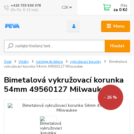
0
ks
+420 733 530 378
CZK
za
0 Kč
(Po-Pá, 8-15 hod.)
Menu
Hledat
Úvod
Vrtáky
nástroje do železa
vykružovací korunky
Bimetalová
vykružovací korunka 54mm 49560127 Milwaukee
Bimetalová vykružovací korunka
54mm 49560127 Milwaukee
- 26 %