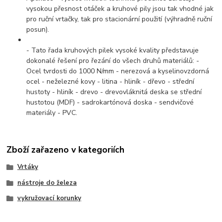
vysokou přesnost otáček a kruhové pily jsou tak vhodné jak
pro ruční vrtačky, tak pro stacionární použití (výhradně ruční
posun).
- Tato řada kruhových pilek vysoké kvality představuje
dokonalé řešení pro řezání do všech druhů materiálů: -
Ocel tvrdosti do 1000 N/mm - nerezová a kyselinovzdorná
ocel - neželezné kovy - litina - hliník - dřevo - střední
hustoty - hliník - drevo - drevovláknitá deska se střední
hustotou (MDF) - sadrokartónová doska - sendvičové
materiály - PVC.
Zboží zařazeno v kategoriích
Vrtáky
nástroje do železa
vykružovací korunky