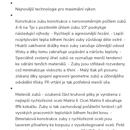
Nejnovější technologie pro maximální výkon.
Konstrukce zubu konstrukce s nerovnoměrným počtem zubů
4-6 na Tpi s pozitivním úhlem zubu 10° poskytuje
následující výhody: - Rychlejší a agresivnější řezání. - Lepší
rozptylování tepla během řezání zuby zůstávají déle ostré. -
Hlubší zakřivené drážky mezi zuby zaručuje účinnější odvod
třísky a díky tomu zabraňuje ucpávání a nárůstu teploty. -
Speciálně zvolený úhel zubů se vyznačuje menší tendencí
ke sdírání tenčích materiálů. - Zuby jsou střídavě rozvedeny,
což minimalizuje viskozitu a tření. - Malý tlak při posunu
získaný díky spojení agresivní geometrie zubů a účinnějšího
odvádění třísky. Při vrtání je tak potřebná menší síla.
Materiál zubů - ozubená část kruhové pilky je vyrobena z
nejlepší rychlořezné oceli Matrix II. Ocel Matrix II obsahuje
8% kobaltu. Zuby si tak zachovávají počáteční tvrdost i při
vysokých pracovních teplotách během řezání kovu. -
Bimetalová konstrukce zuby z rychlořezné oceli jsou
laserem přivařeny ke korpusu z vysokolegované oceli. Poté