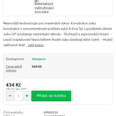
Nejnovější technologie pro maximální výkon. Konstrukce zubu
konstrukce s nerovnoměrným počtem zubů 4-6 na Tpi s pozitivním úhlem
zubu 10° poskytuje následující výhody: - Rychlejší a agresivnější řezání. -
Lepší rozptylování tepla během řezání zuby zůstávají déle ostré. - Hlubší
zakřivené dráž...
celý popis
Dostupnost
Skladem
Cena před
529 Kč
slevou
434 Kč
359 Kč
bez DPH
Přidat do košíku
Číslo produktu:
49560024