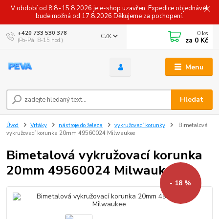
V období od 8.8.-15.8.2026 je e-shop uzavřen. Expedice objednávek
bude možná od 17.8.2026 Děkujeme za pochopení.
0
ks
+420 733 530 378
CZK
za
0 Kč
(Po-Pá, 8-15 hod.)
Menu
Hledat
Úvod
Vrtáky
nástroje do železa
vykružovací korunky
Bimetalová
vykružovací korunka 20mm 49560024 Milwaukee
Bimetalová vykružovací korunka
20mm 49560024 Milwaukee
- 18 %