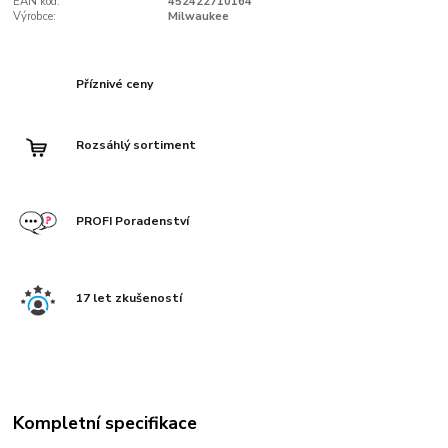
EAN kód:
452422710164
Výrobce:
Milwaukee
Příznivé ceny
Rozsáhlý sortiment
PROFI Poradenství
17 let zkušeností
Kompletní specifikace