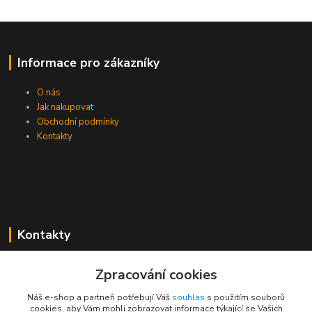
Informace pro zákazníky
O nás
Jak nakupovat
Obchodní podmínky
Kontakty
Kontakty
Zákaznická podpora PEVA
Zpracování cookies
+420 733 530 378
(Po-Pá, 8-15 hod.)
Náš e-shop a partneři potřebují Váš
souhlas
s použitím souborů
cookies, aby Vám mohli zobrazovat informace týkající se Vašich