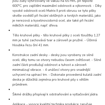
jsou zuby vytvrzovány ve vakuu na 65 HRC při teplotě
600°C, pro zajištění maximální odolnosti a výkonnosti. - Díky
vysoké odolnosti oceli Matrix II proti obrusu se tyto pilky
skvěle osvědčí při řezání obtížných a tvrdých materiálů, jako
je nerezová a kyselinovzdorná ocel, ale také při řezání
měkčích materiálů, např. dřeva.
Tělo kruhové pilky - tělo kruhové pilky z oceli tloušťky 1,27
mm je tuhé zachovává tvar a zároveň je pružné. - Účinná
hloubka řezu činí 41 mm.
Konstrukce zadní desky - desky jsou vyrobeny ze silné
oceli, díky tomu se otvory nebudou časem zvětšovat. - Silné
zadní části prodlužují odolnost a tuhost a zároveň
minimalizují vibrace. - 4 unášecí otvory pro snadnější
uchycení na upínací trn. - Dokonale provedená kulatá zadní
deska je důležitá zejména pro kruhové pily s větším
průměrem.
Šikmé drážky přispívají k odstraňování a vytlačování jádra.
Aplikace - vysoce kvalitní technika produkce zaručuje