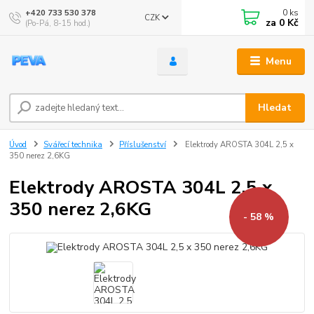
0
ks
+420 733 530 378
CZK
za
0 Kč
(Po-Pá, 8-15 hod.)
Menu
Hledat
Úvod
Svářecí technika
Příslušenství
Elektrody AROSTA 304L 2,5 x
350 nerez 2,6KG
Elektrody AROSTA 304L 2,5 x
350 nerez 2,6KG
- 58 %