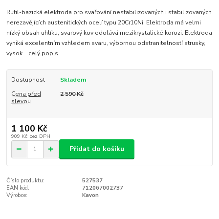
Rutil-bazická elektroda pro svařování nestabilizovaných i stabilizovaných
nerezavějících austenitických ocelí typu 20Cr10Ni. Elektroda má velmi
nízký obsah uhlíku, svarový kov odolává mezikrystalické korozi. Elektroda
vyniká excelentním vzhledem svaru, výbornou odstranitelností strusky,
vysok...
celý popis
Dostupnost
Skladem
Cena před
2 590 Kč
slevou
1 100 Kč
909 Kč
bez DPH
Přidat do košíku
Číslo produktu:
527537
EAN kód:
712067002737
Výrobce:
Kavon